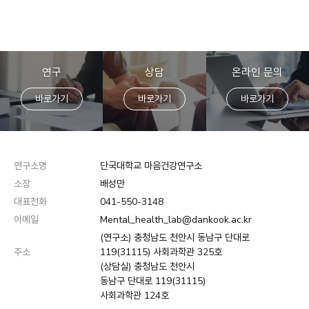
연구
상담
온라인 문의
바로가기
바로가기
바로가기
연구소명
단국대학교 마음건강연구소
소장
배성만
대표전화
041-550-3148
이메일
Mental_health_lab@dankook.ac.kr
(연구소) 충청남도 천안시 동남구 단대로
주소
119(31115) 사회과학관 325호
(상담실) 충청남도 천안시
동남구 단대로 119(31115)
사회과학관 124호