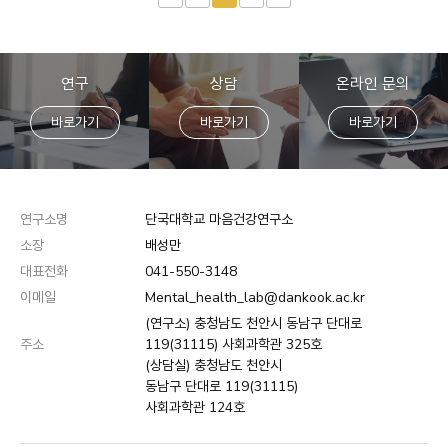
연구
상담
온라인 문의
바로가기
바로가기
바로가기
연구소명
단국대학교 마음건강연구소
소장
배성만
대표전화
041-550-3148
이메일
Mental_health_lab@dankook.ac.kr
(연구소) 충청남도 천안시 동남구 단대로
주소
119(31115) 사회과학관 325호
(상담실) 충청남도 천안시
동남구 단대로 119(31115)
사회과학관 124호