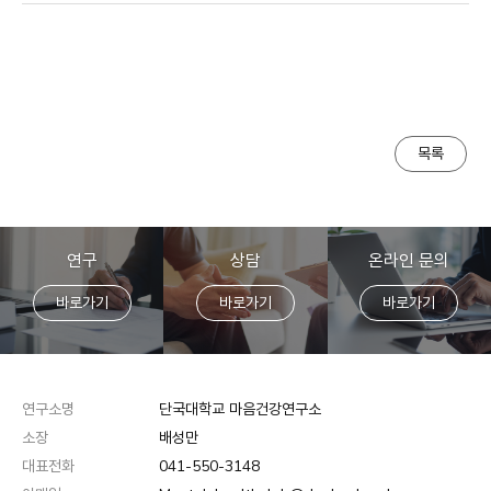
목록
연구
상담
온라인 문의
바로가기
바로가기
바로가기
연구소명
단국대학교 마음건강연구소
소장
배성만
대표전화
041-550-3148